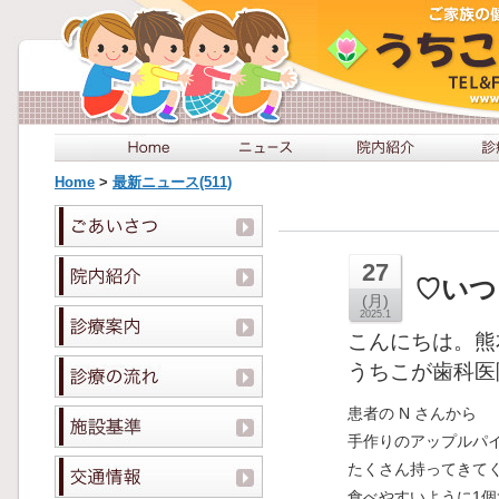
Home
>
最新ニュース(511)
27
♡いつ
(月)
2025.1
こんにちは。熊
うちこが歯科医
患者の N さんから
手作りのアップルパ
たくさん持ってきて
食べやすいように1