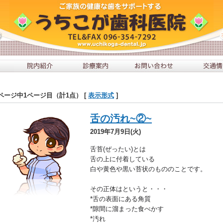
ページ中1ページ目（計1点） [
表示形式
]
舌の汚れ~②~
2019年7月9日(火)
舌苔(ぜったい)とは
舌の上に付着している
白や黄色や黒い苔状のもののことです。
その正体はというと・・・
*舌の表面にある角質
*隙間に溜まった食べかす
*汚れ