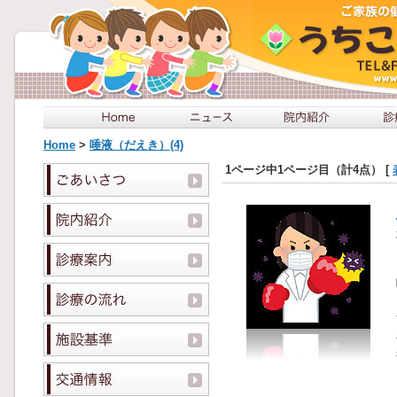
Home
>
唾液（だえき）(4)
1ページ中1ページ目（計4点） [