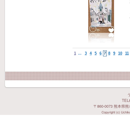
1
...
3
4
5
6
7
8
9
10
11
TEL&
〒860-0073 熊本県
Copyright (c) Uchiko