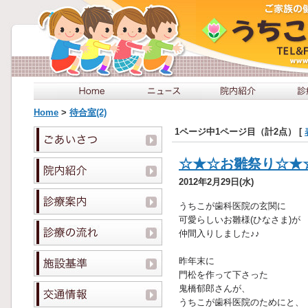
Home
>
待合室(2)
1ページ中1ページ目（計2点） [
☆★☆お雛祭り☆★
2012年2月29日(水)
うちこが歯科医院の玄関に
可愛らしいお雛様(ひなさま)が
仲間入りしました♪♪
昨年末に
門松を作って下さった
鬼橋郁郎さんが、
うちこが歯科医院のためにと、