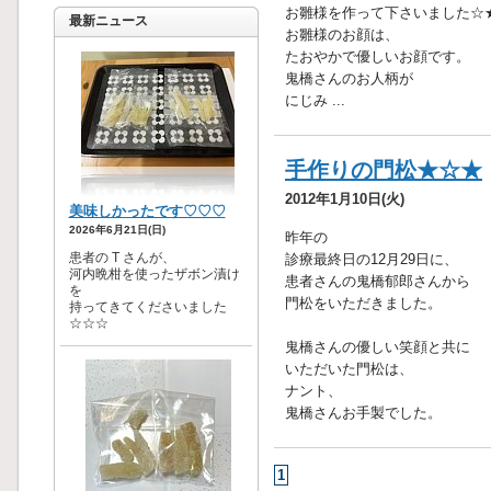
お雛様を作って下さいました☆
最新ニュース
お雛様のお顔は、
たおやかで優しいお顔です。
鬼橋さんのお人柄が
にじみ ...
手作りの門松★☆★
2012年1月10日(火)
昨年の
診療最終日の12月29日に、
患者さんの鬼橋郁郎さんから
門松をいただきました。
鬼橋さんの優しい笑顔と共に
いただいた門松は、
ナント、
鬼橋さんお手製でした。
1