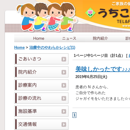
Home
>
治療中のやわらかレシピ(1)
1ページ中1ページ目（計1点） [
美味しかったです♪♪
2019年6月25日(火)
患者の N さんから、
ご自分で作られた
ジャガイモをいただきました☆
1